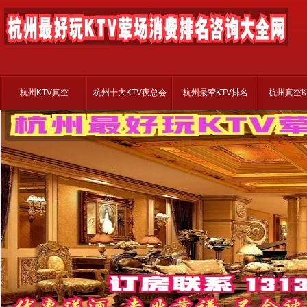
杭州KTV真空
杭州十大KTV夜总会
杭州最荤KTV排名
杭州真空K