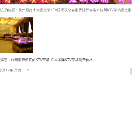
现在的位置：
杭州最好十大真空荤KTV陪唱夜总会消费排行攻略
>
杭州KTV荤场真空消
满意！杭州消费便宜的KTV荤场-广丰国际KTV荤场消费价格
每页12条 页次：1/1