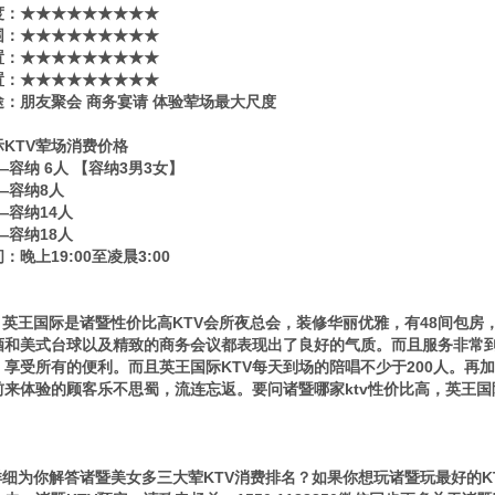
度：★★★★★★★★★
围：★★★★★★★★★
置：★★★★★★★★★
置：★★★★★★★★★
途：朋友聚会 商务宴请 体验荤场最大尺度
KTV荤场消费价格
——容纳 6人 【容纳3男3女】
——容纳8人
——容纳14人
——容纳18人
：晚上19:00至凌晨3:00
英王国际是诸暨性价比高KTV会所夜总会，装修华丽优雅，有48间包房
酒和美式台球以及精致的商务会议都表现出了良好的气质。而且服务非常到
。享受所有的便利。而且英王国际KTV每天到场的陪唱不少于200人。再
前来体验的顾客乐不思蜀，流连忘返。要问诸暨哪家ktv性价比高，英王国
细为你解答诸暨美女多三大荤KTV消费排名？如果你想玩诸暨玩最好的KT