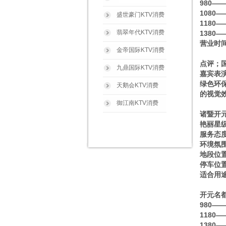
980—
1080
盛世豪门KTV消费
1180
翡翠年代KTV消费
1380
营业时间
金帝国际KTV消费
点评；
九鼎国际KTV消费
嘉宾表
绿色环
天鹅会KTV消费
的视觉
御江南KTV消费
诸暨开
艳丽星级
服务态
环境氛
地段位
停车位
适合用
开元名都
980—
1180
1380