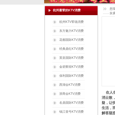
您
杭州最荤的KTV消费
女
杭州KTV荤场消费
东方魅力KTV消费
花都国际KTV消费
经典鼎红KTV消费
英皇国际KTV消费
金碧辉煌KTV消费
保利国际KTV消费
西湖会KTV消费
在人生
浙商会KTV消费
消云散
疑，让
名鼎国际KTV消费
生活，而
钱江壹号KTV消费
解答疑