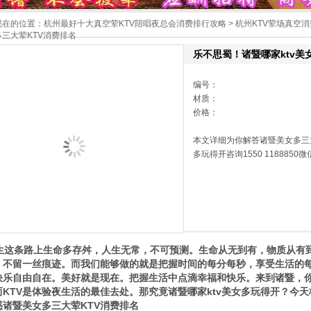
现在的位置：
杭州最好十大真空荤KTV陪唱夜总会消费排行攻略
>
杭州KTV荤场真空消
多三大荤KTV消费排名
乐不思蜀！诸暨哪家ktv美
编号：
材质：
价格：
本文详细为你解答诸暨美女多三大
多玩得开咨询1550 1188850
这条路上生命多存舛，人生无常，不可预测。生命从无到有，物质从有
，不留一丝痕迹。而我们能够做的就是把握时间的每分每秒，享受生活的
快乐自由自在。美好就是现在。把握生活中点滴幸福和快乐。来到诸暨，
KTV是体验夜生活的最佳去处。那究竟诸暨哪家ktv美女多玩得开？今天杨总
惑诸暨美女多三大荤KTV消费排名