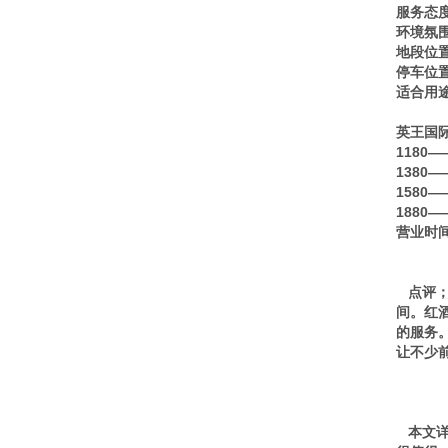
服务态
环境氛
地段位
停车位
适合用
英王国际
1180
1380
1580
1880
营业时间
点评；
间。红
的服务
让不少
本文详