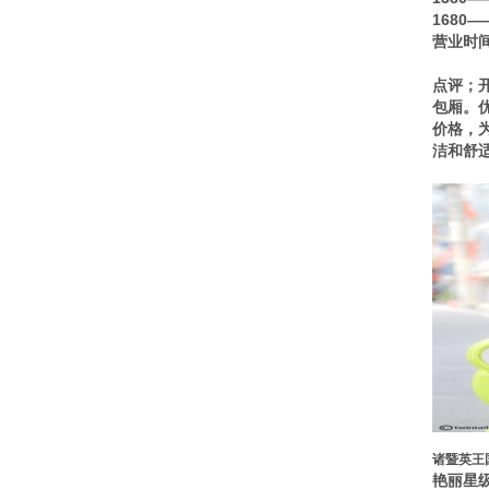
1680
营业时间
点评；
包厢。
价格，
洁和舒
诸暨英王
艳丽星级