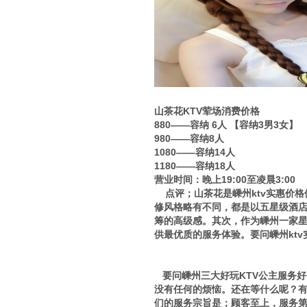
山茶花KTV荤场消费价格
880——容纳 6人 【容纳3男3女】
980——容纳8人
1080——容纳14人
1180——容纳18人
营业时间：晚上19:00至凌晨3:00
点评；山茶花是嵊州ktv实惠价格
修风格略有不同，都是以五星级酒
筹的高级感。其次，作为嵊州一家星
供最优质的服务体验。要问嵊州kt
要问嵊州三大好玩KTV公主服务好
没有任何的烦恼。还在等什么呢？有需
们的服务宗旨是；顾客至上，服务第