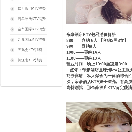
盛世豪门KTV消费
翡翠年代KTV消费
金帝国际KTV消费
帝豪酒店KTV包厢消费价格
九鼎国际KTV消费
880——容纳 6人 【容纳3男3女】
980——容纳8人
天鹅会KTV消费
1080——容纳14人
1180——容纳18人
御江南KTV消费
营业时间：晚上19:00至凌晨3:00
点评；帝豪酒店是嵊州ktv公主服
商务宴请，私人聚会为一体的综合性
次，帝豪酒店KTV妹子漂亮。有高
高特别挑，那帝豪酒店KTV肯定能