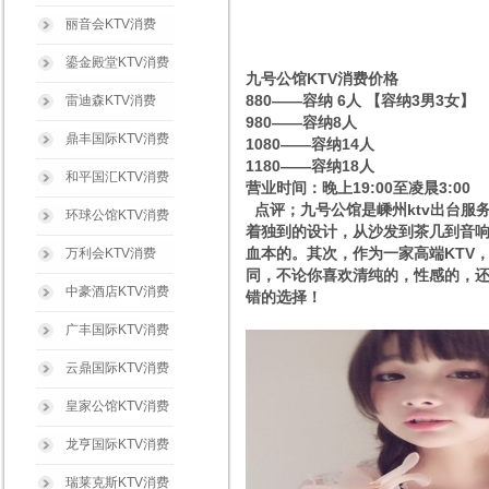
丽音会KTV消费
鎏金殿堂KTV消费
九号公馆KTV消费价格
880——容纳 6人 【容纳3男3女】
雷迪森KTV消费
980——容纳8人
鼎丰国际KTV消费
1080——容纳14人
1180——容纳18人
和平国汇KTV消费
营业时间：晚上19:00至凌晨3:00
点评；九号公馆是嵊州ktv出台服
环球公馆KTV消费
着独到的设计，从沙发到茶几到音响
血本的。其次，作为一家高端KTV
万利会KTV消费
同，不论你喜欢清纯的，性感的，还
中豪酒店KTV消费
错的选择！
广丰国际KTV消费
云鼎国际KTV消费
皇家公馆KTV消费
龙亨国际KTV消费
瑞莱克斯KTV消费