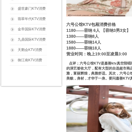
盛世豪门KTV消费
翡翠年代KTV消费
六号公馆KTV包厢消费价格
金帝国际KTV消费
1180——容纳 6人 【容纳3男3女】
1380——容纳8人
九鼎国际KTV消费
1580——容纳14人
1880——容纳18人
天鹅会KTV消费
营业时间：晚上19:00至凌晨3:00
御江南KTV消费
点评；六号公馆KTV是嘉善ktv真空陪
的演艺签收大厅，配有大型的自选超市商
雅，富丽辉煌，典雅舒适。其次，六号公
美貌，身材，才华于一身。要问嘉善KTV