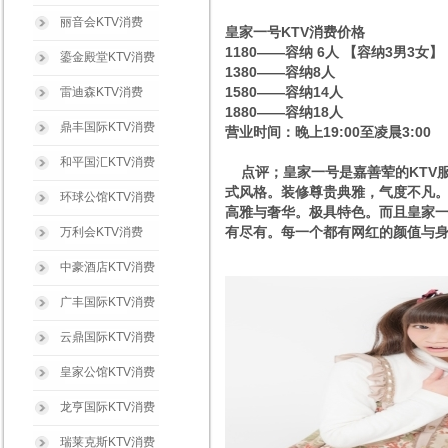
丽音会KTV消费
皇家一号KTV消费价格
1180——容纳 6人 【容纳3男3女】
鎏金殿堂KTV消费
1380——容纳8人
1580——容纳14人
雷迪森KTV消费
1880——容纳18人
鼎丰国际KTV消费
营业时间：晚上19:00至凌晨3:00
和平国汇KTV消费
点评；皇家一号是嘉善荤的KTV
式风格。装修尊贵典雅，气度不凡
环球公馆KTV消费
高雅与奢华。极具特色。而且皇家一
有尽有。每一个都有网红的颜值与身
万利会KTV消费
中豪酒店KTV消费
广丰国际KTV消费
云鼎国际KTV消费
皇家公馆KTV消费
龙亨国际KTV消费
瑞莱克斯KTV消费