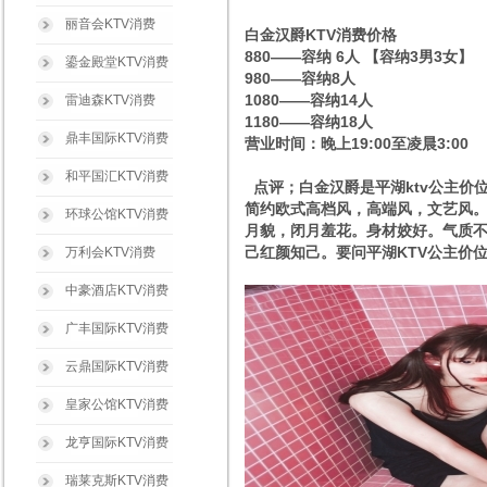
丽音会KTV消费
白金汉爵KTV消费价格
880——容纳 6人 【容纳3男3女】
鎏金殿堂KTV消费
980——容纳8人
1080——容纳14人
雷迪森KTV消费
1180——容纳18人
鼎丰国际KTV消费
营业时间：晚上19:00至凌晨3:00
和平国汇KTV消费
点评；白金汉爵是平湖ktv公主价
简约欧式高档风，高端风，文艺风。
环球公馆KTV消费
月貌，闭月羞花。身材姣好。气质
己红颜知己。要问平湖KTV公主价
万利会KTV消费
中豪酒店KTV消费
广丰国际KTV消费
云鼎国际KTV消费
皇家公馆KTV消费
龙亨国际KTV消费
瑞莱克斯KTV消费